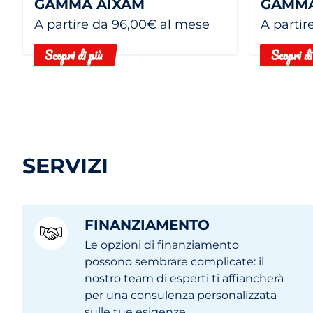
GAMMA AIXAM
GAMMA
A partire da 96,00€ al mese
A partir
Scopri di più
Scopri di
SERVIZI
FINANZIAMENTO
Le opzioni di finanziamento
possono sembrare complicate: il
nostro team di esperti ti affiancherà
per una consulenza personalizzata
sulle tue esigenze.