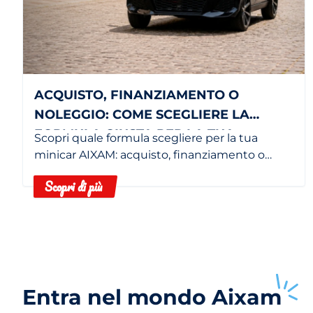
ACQUISTO, FINANZIAMENTO O
NOLEGGIO: COME SCEGLIERE LA
FORMULA GIUSTA PER LA TUA
Scopri quale formula scegliere per la tua
MINICAR
minicar AIXAM: acquisto, finanziamento o
noleggio in base alle tue esigenze.
Scopri di più
Entra nel mondo
Aixam